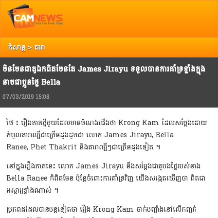
Top
Copyright @ 2013 Camnews. All Rights Reserved.
រាល់ការរិះគន់ កែលំអ បញ្ចេញយោបល់ អ្នកអាចទាក់ទង Camnews តាមរយៈ Email:
info@camnews.com.kh
កំសាន្ត
>
តារា
មិនមែនជាតួឯកពិតមែនតែ James Jirayu ទទួលបានការគាំទ្រខ្លាំងក្នុង
នាមជាប្អូនថ្លៃ Bella
07/03/2019 15:08
ថៃ ៖ រឿងភាគថ្មីមួយដែលមានចំណងជើងថា Krong Kam ដែលសម្តែងដោយ
កំពូលតារាល្បីជាច្រើនដួងដូចជា លោក James Jirayu, Bella
Ranee, Phet Thakrit និងតារាល្បីៗជាច្រើនដួងទៀត ។
នៅក្នុងរឿងភាគនេះ លោក James Jirayu នឹងសម្តែងជាតួបងថ្លៃរបស់នាង
Bella Ranee ក៏ពិតមែន ប៉ុន្តែចំពោះការគាំទ្រវិញ យើងសង្កេតឃើញថា ពិតជា
អស្ចារ្យខ្លាំងណាស់ ។
ប្រភពដដែលបានបន្តទៀតថា រឿង Krong Kam ចាក់បញ្ចាំងនៅលើកញ្ចក់