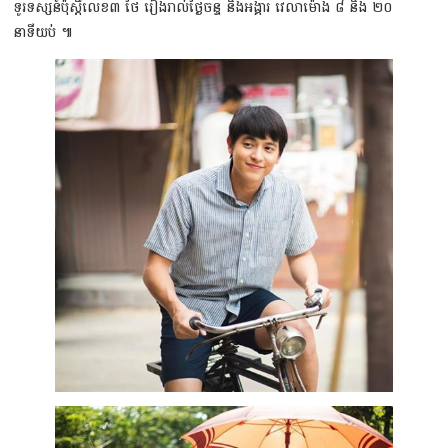
ទូរទស្សន៍ប៉ុស្តិ៍លេខ៣ ថៃ រៀងរាល់ថ្ងៃចន្ទ និងអង្គារ វេលាម៉ោង ៨ និង ២០
នាទីយប់ ៕