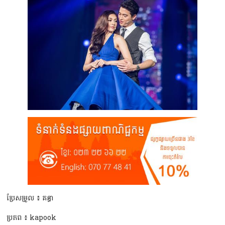
ប្រែសម្រួល ៖ គន្ធា
ប្រភព ៖ kapook