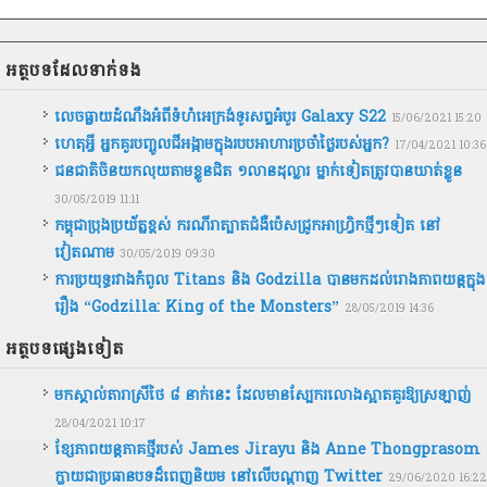
អត្ថបទ​ដែល​ទាក់ទង
លេចធ្លាយដំណឹងអំពីទំហំអេក្រង់ទូរសព្ទអំបូរ Galaxy S22
15/06/2021 15:20
ហេតុអ្វី អ្នកគួរបញ្ចូលជីអង្កាមក្នុងរបបអាហារប្រចាំថ្ងៃរបស់អ្នក?
17/04/2021 10:36
ជនជាតិ​ចិន​យក​លុយ​តាម​ខ្លួន​ជិត​ ​១លាន​ដុល្លារ​ ​ម្នាក់ទៀត​ត្រូវ​បាន​ឃាត់ខ្លួន
30/05/2019 11:11
កម្ពុជា​ប្រុងប្រយ័ត្ន​ខ្ពស់ ​ករណី​រា​ត្បាត​ជំងឺ​ប៉េស​ជ្រូក​អាហ្វ្រិកថ្មីៗទៀត នៅ​
វៀតណាម
30/05/2019 09:30
ការប្រយុទ្ធរវាងកំពូល Titans និង Godzilla បានមកដល់រោងភាពយន្តក្នុង
រឿង “Godzilla: King of the Monsters”
28/05/2019 14:36
អត្ថបទ​ផ្សេងទៀត
មកស្គាល់តារាស្រីថៃ ៨ នាក់នេះ ដែលមានស្បែករលោងស្អាតគួរឱ្យស្រឡាញ់
28/04/2021 10:17
ខ្សែភាពយន្ដភាគថ្មីរបស់ James Jirayu និង Anne Thongprasom
ក្លាយជាប្រធានបទដ៏ពេញនិយម នៅលើបណ្ដាញ Twitter
29/06/2020 16:22