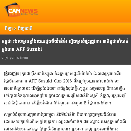
Top
Copyright @ 2013 Camnews. All Rights Reserved.
រាល់ការរិះគន់ កែលំអ បញ្ចេញយោបល់ អ្នកអាចទាក់ទង Camnews តាមរយៈ Email:
info@camnews.com.kh
កីឡា
>
កីឡាជាតិ
កម្ពុជា រងសម្ពាធខ្លាំងពេលជួបមីយ៉ាន់ម៉ា ត្បិតម្ចាស់ផ្ទះត្រូវការ ៣ពិន្ទុជាចាំបាច់
ក្នុងពាន AFF Suzuki
23/11/2016 10:08
(ភ្នំពេញ)៖
ក្រុមជម្រើសជាតិកម្ពុជា និងក្រុមម្ចាស់ផ្ទះមីយ៉ាន់ម៉ា ដែលជាក្រុមបរាជ័យ
ថ្ងៃបើកឆាកពាន AFF Suzuki Cup 2016 នឹងត្រូវជួបគ្នានាវេលាម៉ោង ៦៖
៣០នាទីល្ងាចនេះ ដើម្បីប្រជែងយក ៣ពិន្ទុដំបូងរៀងៗខ្លួន សម្រាប់បន្ដ ឱកាសឡើង
ទៅវគ្គពាក់កណ្ដាលផ្ដាច់ព្រ័ត្រ គ្រាដែលក្រុមជម្រើសជាតិម៉ាឡេស៊ី ក៏ត្រូវជួបក្រុមជម្រើ
សជាតិវៀតណាម ដើម្បីប្រជែងកៅអីកំពូលតារាងពូល B ថ្ងៃនេះផងដែរ។
សម្រាប់ជំនួបរវាងក្រុមគោព្រៃកម្ពុជា និងមីយ៉ាន់ម៉ា គឺជាការប្រកួតមួយដ៏សំខាន់
ដោយសារក្រុមទាំងពីរសុទ្ធតែត្រូវការ ឈ្នះជាចាំបាច់។ ជាបណ្ដោះអាសន្នក្រុមទាំងពីរ
នៅសល់២ប្រកួតដូចគ្នា ប៉ុន្ដែបើសិនល្ងាចនេះ ក្រុមណាចាញ់ ក្រុមនោះនឹងអស់