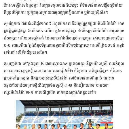
ឱកាសឡើងទៅវគ្គបន្ដ។ តែក្រុមទទួលបានជ័យជម្នះ ក៏មិនទាន់មានសង្ឃឹមច្រើនដែរ
គឺត្រូវចាំអ៊ុតការ ប្រកួតចុងក្រោយជាមួយក្រុមវៀតណាម ឬម៉ាឡេស៊ីសិន។
សូមរំឮកថា ចាប់តាំងពីឆ្នាំ២០០៨ រហូតមកទល់នឹងបច្ចុប្បន្នកម្ពុជា និងមីយ៉ាន់ម៉ា មាន
ប្រវត្ដិធ្លាប់ជួបគ្នា ៦លើកមក ហើយ ក្នុងនោះជួបគ្នា ៥លើកក្រុមមីយ៉ាន់ម៉ា ទទួលបាន
ជ័យជម្នះ ហើយមានម្ដងគត់ ដែលក្រុមទាំងពីរបញ្ចប់ការប្រកួត ដោយលទ្ធផលស្មើគ្នា
០-០ ពោលគឺនៅក្នុងជំនួបមិត្តភាពអន្ដរជាតិលើកចុងក្រោយ កាលពីឆ្នាំ២០១៥ កន្លង
ទៅនៅ លើទឹកដីប្រទេសថៃ។
គួរបញ្ជាក់ថា នៅក្នុងពូល B ជាបណ្ដោះអាសន្នពេលនេះ គឺក្រុមម៉ាឡេស៊ី ឈរកំពូល
តារាង ខណៈក្រុមវៀតណាមឈរ លេខរៀងទី២ ប៉ុន្ដែមាន ៣ពិន្ទុស្មើគ្នា។ ចំណែក
ក្រុមគោព្រៃកម្ពុជា និងក្រុមម្ចាស់ផ្ទះមីយ៉ាន់ម៉ា នៅមិនទាន់មានពិន្ទុរាប់ នោះទេ
បន្ទាប់ពីបរាជ័យក្រោមថ្វីជើងក្រុមម៉ាឡេស៊ី ៣-២ និងវៀតណាម បានយក
ឈ្នះមីយ៉ាន់ម៉ា ២-១ កាលពីថ្ងៃបើក ឆាកចុងសប្ដាហ៍កន្លងទៅ៕