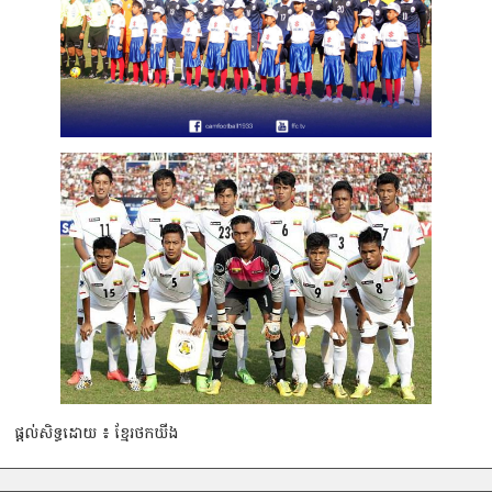
ផ្តល់សិទ្ធដោយ ៖ ខ្មែរថកឃីង