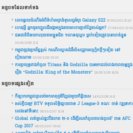
អត្ថបទ​ដែល​ទាក់ទង
លេចធ្លាយដំណឹងអំពីទំហំអេក្រង់ទូរសព្ទអំបូរ Galaxy S22
15/06/2021 15:20
ហេតុអ្វី អ្នកគួរបញ្ចូលជីអង្កាមក្នុងរបបអាហារប្រចាំថ្ងៃរបស់អ្នក?
17/04/2021 10:36
ជនជាតិ​ចិន​យក​លុយ​តាម​ខ្លួន​ជិត​ ​១លាន​ដុល្លារ​ ​ម្នាក់ទៀត​ត្រូវ​បាន​ឃាត់ខ្លួន
30/05/2019 11:11
កម្ពុជា​ប្រុងប្រយ័ត្ន​ខ្ពស់ ​ករណី​រា​ត្បាត​ជំងឺ​ប៉េស​ជ្រូក​អាហ្វ្រិកថ្មីៗទៀត នៅ​
វៀតណាម
30/05/2019 09:30
ការប្រយុទ្ធរវាងកំពូល Titans និង Godzilla បានមកដល់រោងភាពយន្តក្នុង
រឿង “Godzilla: King of the Monsters”
28/05/2019 14:36
អត្ថបទ​ផ្សេងទៀត
កីឡាករកម្ពុជាត្រលប់មកមាតុភូមិវិញជាមួយកិត្តិយស
24/01/2018 16:11
អស់​ក្ដី​បារម្ភ! BTV ទទួលសិទ្ធិ​ផ្សាយ​ពាន J League-3 ខណៈ ចាន់ វឌ្ឍនាកា
លេង​នៅ​ទី​នោះ
08/03/2017 15:14
Global លត់ម្ចាស់ផ្ទះបឹងកេត ២-០ ដើម្បីឈរកំពូលតារាងពូលF ពាន AFC
Cup 2017
08/03/2017 09:10