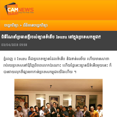
Top
Copyright @ 2013 Camnews. All Rights Reserved.
រាល់ការរិះគន់ កែលំអ បញ្ចេញយោបល់ អ្នកអាចទាក់ទង Camnews តាមរយៈ Email:
info@camnews.com.kh
បច្ចេកវិទ្យា
>
ព័ត៌មានបច្ចេកវិទ្យា
ពិធីណែនាំប្រធានថ្មីរបស់ឡានទំនើប Isuzu នៅក្នុងប្រទេសកម្ពុជា!!
03/04/2018 09:58
ភ្នំពេញ ៖ Isuzu គឺជាប្រភេទឡានដែលទំនើប និងទាន់សម័យ ហើយមានសាខា
រាប់រយប្រទេសនៅជុំវិញពិភពលោកឯណោះ ហើយថ្ងៃនេះឡានដ៏ទំនើបមួយនេះ ក៏
បានវាយលុកទីផ្សារមកកាន់ប្រទេសកម្ពុជាយើងហើយ ។