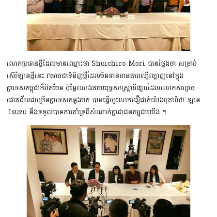
លោកប្រធានថ្មីដែលមានឈ្មោះថា Shuichiro Mori បានថ្លែងថា សម្រាប់
ស៊េរីឡានថ្មីនេះ វាអាចជាទំនិញថ្មីដែលមិនទាន់មានភាពល្បីល្បាញនៅក្នុង
ប្រទេសកម្ពុជាក៏ពិតមែន ប៉ុន្តែយោងតាមយុទ្ធសាស្រ្តាទីផ្សារដែលលោកសម្រេច
ជោគជ័យជាច្រើនប្រទេសកន្លងមក បានធ្វើឲ្យលោកជឿជាក់យ៉ាងមុតមាំថា ឡាន​
Isuzu នឹងទទួលបានការគាំទ្រពីសំណាក់ប្រជាជនកម្ពុជាយើង ។