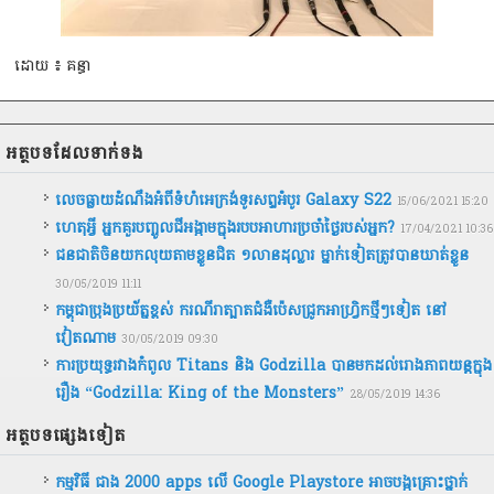
ដោយ ៖ គន្ធា
អត្ថបទ​ដែល​ទាក់ទង
លេចធ្លាយដំណឹងអំពីទំហំអេក្រង់ទូរសព្ទអំបូរ Galaxy S22
15/06/2021 15:20
ហេតុអ្វី អ្នកគួរបញ្ចូលជីអង្កាមក្នុងរបបអាហារប្រចាំថ្ងៃរបស់អ្នក?
17/04/2021 10:36
ជនជាតិ​ចិន​យក​លុយ​តាម​ខ្លួន​ជិត​ ​១លាន​ដុល្លារ​ ​ម្នាក់ទៀត​ត្រូវ​បាន​ឃាត់ខ្លួន
30/05/2019 11:11
កម្ពុជា​ប្រុងប្រយ័ត្ន​ខ្ពស់ ​ករណី​រា​ត្បាត​ជំងឺ​ប៉េស​ជ្រូក​អាហ្វ្រិកថ្មីៗទៀត នៅ​
វៀតណាម
30/05/2019 09:30
ការប្រយុទ្ធរវាងកំពូល Titans និង Godzilla បានមកដល់រោងភាពយន្តក្នុង
រឿង “Godzilla: King of the Monsters”
28/05/2019 14:36
អត្ថបទ​ផ្សេងទៀត
កម្មវិធី ជាង 2000 apps លើ Google Playstore អាចបង្កគ្រោះថ្នាក់