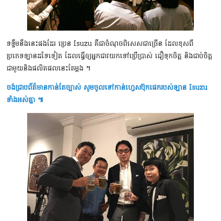
ទទ្ទឹមនឹងនេះផងដែរ ប្រេន Isuzu គឺជាចំណុចពិសេសជាច្រើន ដែលខុសពី
ប្រភេទឡានដទៃទៀត ដែលធ្វើឲ្យអ្នកជាវយកទៅប្រើប្រាស់ ជឿទុកចិត្ត និងជាប់ចិត្ត
ជាមួយនិងផលិតផលនេះតែម្តង ។
ចង់ជ្រាបព័ត៌មានកាន់តែច្បាស់​ សូមចូលទៅកាន់ហ្វេសប៊ុកផេករបស់ឡាន Isuzu
ទាំងអស់គ្នា ៕